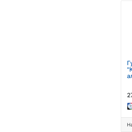
Г
"
а
2
Н