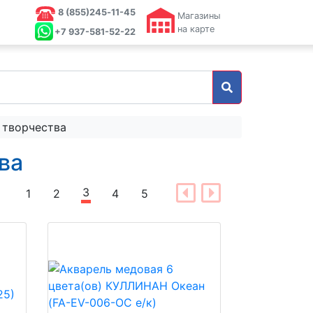
8 (855)245‑11-45
Магазины
на карте
+7 937-581-52-22
о творчества
ва
3
1
2
4
5