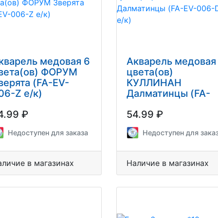
кварель медовая 6
Акварель медовая
вета(ов) ФОРУМ
цвета(ов)
верята (FA-EV-
КУЛЛИНАН
06-Z e/к)
Далматинцы (FA-
EV-006-Dal е/к)
4.99 ₽
54.99 ₽
Недоступен для заказа
Недоступен для зака
аличие в магазинах
Наличие в магазинах