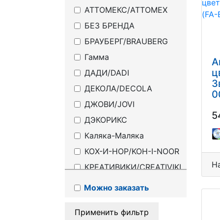
АТТОМЕКС/ATTOMEX
БЕЗ БРЕНДА
БРАУБЕРГ/BRAUBERG
Гамма
А
ц
ДАДИ/DADI
З
ДЕКОЛА/DECOLA
0
ДЖОВИ/JOVI
5
ДЭКОРИКС
Каляка-Маляка
КОХ-И-НОР/KOH-I-NOOR
Н
КРЕАТИВИКИ/CREATIVIKI
КУЛЛИНАН/CULLINAN
Можно заказать
ЛЕО
Применить фильтр
ЛОРИ/LORI