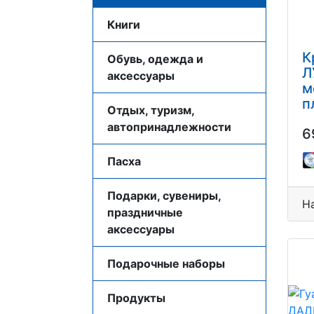
Книги
К
Обувь, одежда и
Л
аксессуары
м
п
Отдых, туризм,
к
автопринадлежности
6
0
Пасха
Подарки, сувениры,
Н
праздничные
аксессуары
Подарочные наборы
Продукты