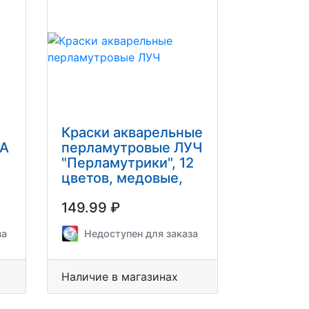
Краски акварельные
МА
перламутровые ЛУЧ
"Перламутрики", 12
цветов, медовые,
без кисти,
149.99 ₽
пластиковая
коробка, 16С1105-
за
Недоступен для заказа
08
Наличие в магазинах