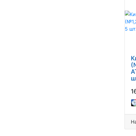
К
(
А
ш
1
Н