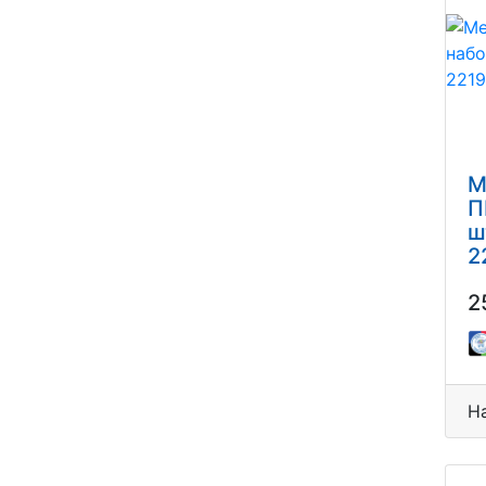
ЭССАВАН
ЮНЛАНДИЯ
Я-ХУДОЖНИК
М
П
ш
2
2
Н