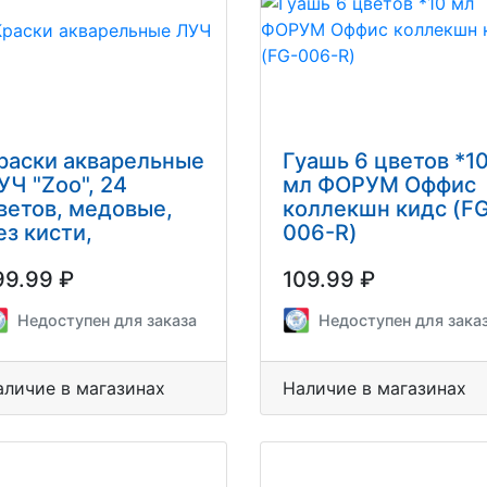
раски акварельные
Гуашь 6 цветов *1
УЧ "Zoo", 24
мл ФОРУМ Оффис
ветов, медовые,
коллекшн кидс (F
ез кисти,
006-R)
ластиковая
99.99 ₽
109.99 ₽
оробка, 29С 1692-
8
Недоступен для заказа
Недоступен для зака
аличие в магазинах
Наличие в магазинах