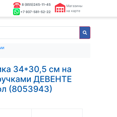
8 (855)245‑11-45
Магазины
на карте
+7 937-581-52-22
ми
ка 34*30,5 см на
ручками ДЕВЕНТЕ
л (8053943)