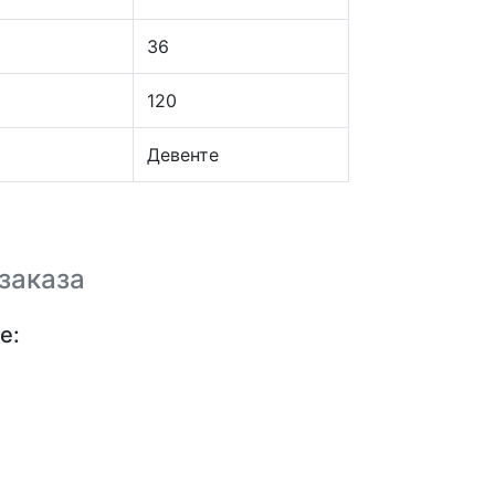
36
120
Девенте
заказа
е: