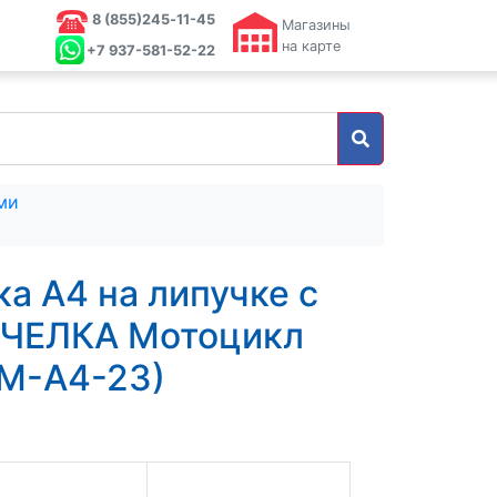
8 (855)245‑11-45
Магазины
на карте
+7 937-581-52-22
ми
а А4 на липучке с
ПЧЕЛКА Мотоцикл
М-А4-23)