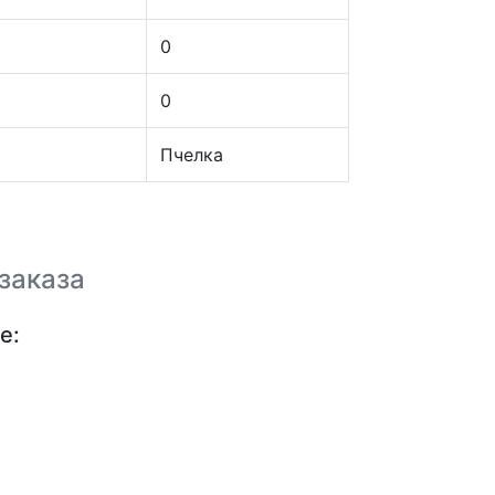
0
0
Пчелка
заказа
е: