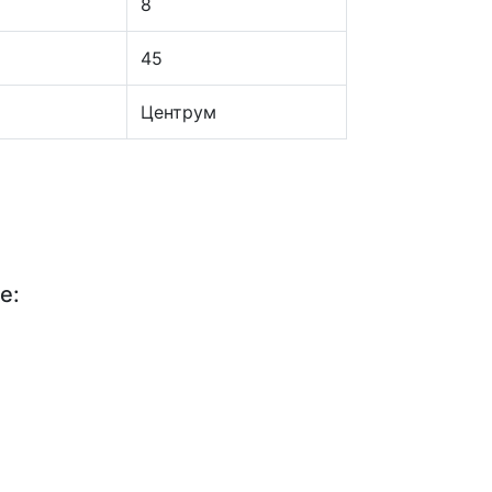
8
45
Центрум
е: