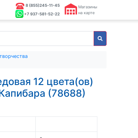
8 (855)245‑11-45
Магазины
на карте
+7 937-581-52-22
 творчества
довая 12 цвета(ов)
апибара (78688)