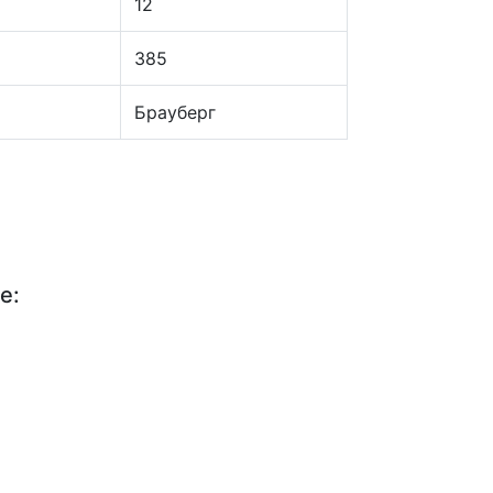
12
385
Брауберг
е: