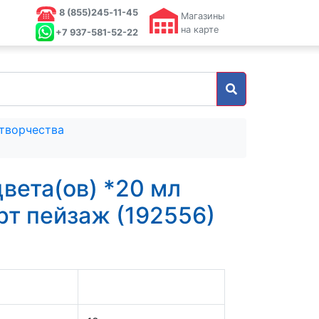
8 (855)245‑11-45
Магазины
на карте
+7 937-581-52-22
 творчества
цвета(ов) *20 мл
рт пейзаж (192556)