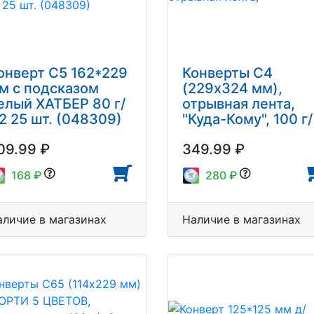
онверт С5 162*229
Конверты С4
м с подсказом
(229х324 мм),
елый ХАТБЕР 80 г/
отрывная лента,
2 25 шт. (048309)
"Куда-Кому", 100 г/
м2, КОМПЛЕКТ 25
09.99 ₽
349.99 ₽
шт., BRAUBERG,
121853
168 ₽
280 ₽
аличие в магазинах
Наличие в магазинах