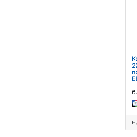
К
2
п
Е
г
6
Н