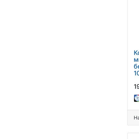
К
м
б
1
1
Н