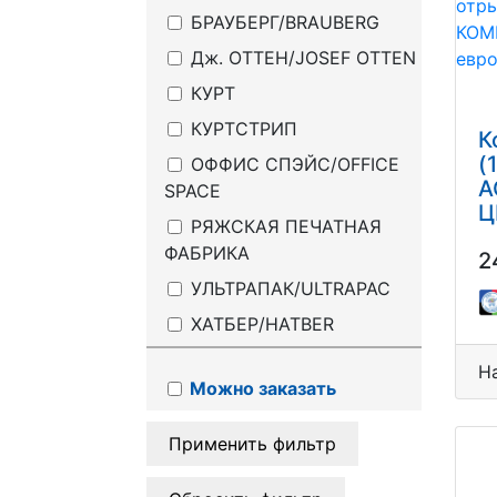
БРАУБЕРГ/BRAUBERG
Дж. ОТТЕН/JOSEF OTTEN
КУРТ
КУРТСТРИП
К
(
ОФФИС СПЭЙС/OFFICE
А
SPACE
Ц
РЯЖСКАЯ ПЕЧАТНАЯ
л
ФАБРИКА
2
К
е
УЛЬТРАПАК/ULTRAPAC
ХАТБЕР/HATBER
Н
Можно заказать
Применить фильтр