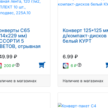
онверты С65
Конверт 125*125 м
114х229 мм)
д/компакт-дисков
ССОРТИ 5
белый КУРТ
ВЕТОВ, отрывная
ента, 120 г/м2,
49.99 ₽
6.99 ₽
ОМПЛЕКТ 10 шт.,
вроподвес, 225А.10
200 ₽
6 ₽
аличие в магазинах
Наличие в магазинах