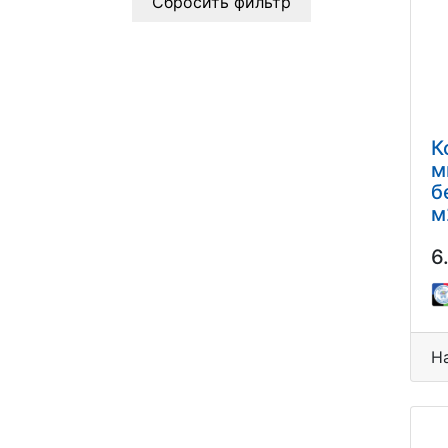
Сбросить фильтр
К
м
б
м
6
Н