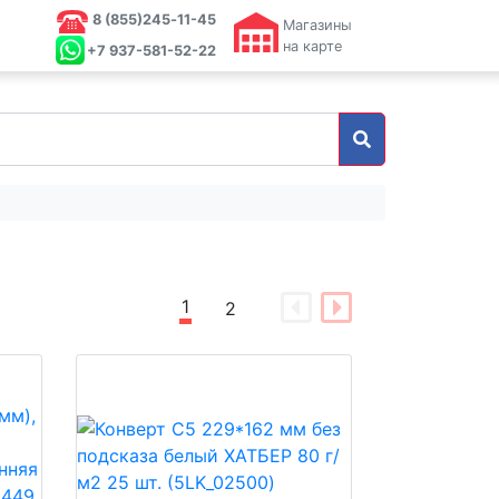
8 (855)245‑11-45
Магазины
на карте
+7 937-581-52-22
1
2