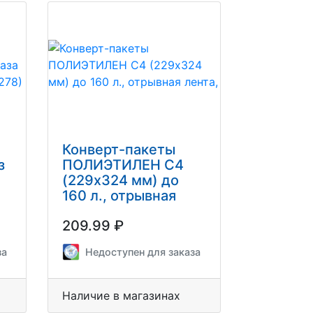
Конверт-пакеты
з
ПОЛИЭТИЛЕН С4
(229х324 мм) до
160 л., отрывная
лента, "Куда-Кому",
209.99 ₽
КОМПЛЕКТ 10 шт.,
11003.10
за
Недоступен для заказа
Наличие в магазинах