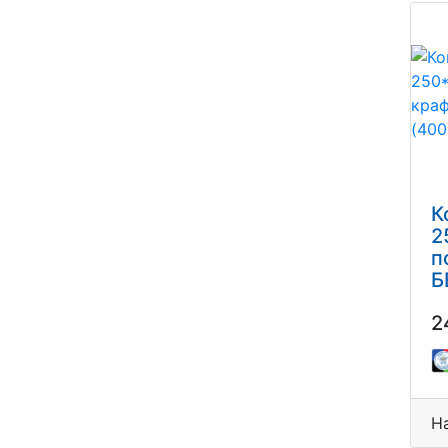
К
2
п
Б
(
2
Н