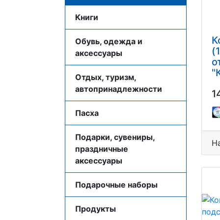
Книги
К
Обувь, одежда и
(
аксессуары
о
"
Отдых, туризм,
м
автопринадлежности
1
ш
з
Пасха
B
Подарки, сувениры,
Н
праздничные
аксессуары
Подарочные наборы
Продукты