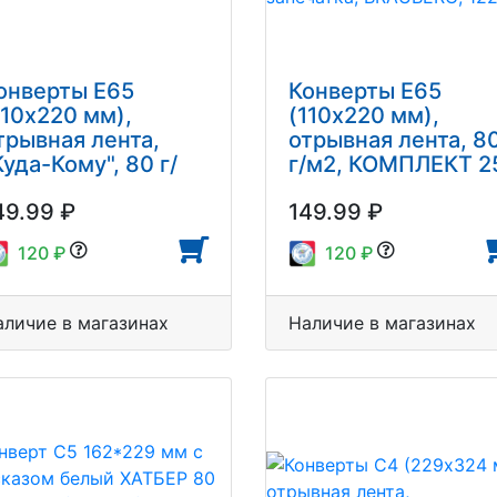
онверты Е65
Конверты Е65
110х220 мм),
(110х220 мм),
трывная лента,
отрывная лента, 8
Куда-Кому", 80 г/
г/м2, КОМПЛЕКТ 2
2, КОМПЛЕКТ 25
шт., внутренняя
49.99 ₽
149.99 ₽
т., внутренняя
запечатка,
апечатка,
BRAUBERG, 12244
120 ₽
120 ₽
RAUBERG, 122450
аличие в магазинах
Наличие в магазинах