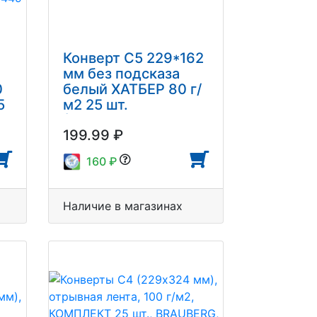
Конверт С5 229*162
мм без подсказа
0
белый ХАТБЕР 80 г/
5
м2 25 шт.
(5LK_02500)
199.99 ₽
9
160 ₽
Наличие в магазинах