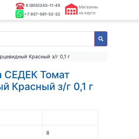
8 (855)245‑11-45
Магазины
на карте
+7 937-581-52-22
цевидный Красный з/г 0,1 г
 СЕДЕК Томат
 Красный з/г 0,1 г
8